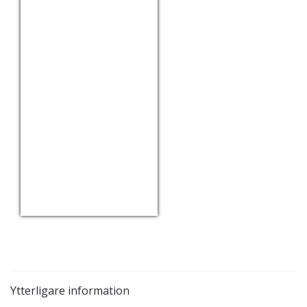
USD/EUR
Currency.Wiki
Ytterligare information