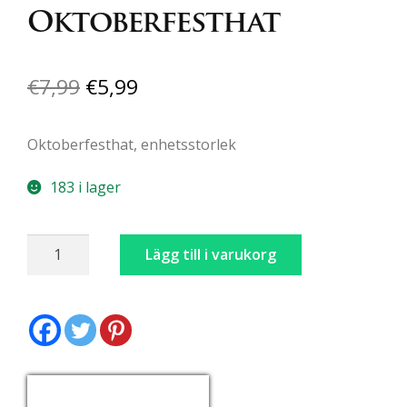
Oktoberfesthat
Det
Det
€
7,99
€
5,99
ursprungliga
nuvarande
Oktoberfesthat, enhetsstorlek
priset
priset
var:
är:
183 i lager
€7,99.
€5,99.
Oktoberfesthat
Lägg till i varukorg
mängd