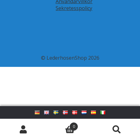
Användarvillkor
Sekretesspolicy
© LederhosenShop 2026
0
Sök
Sök
efter: