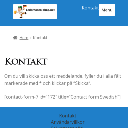
Hoppa
Hoppa
Kontakt
Menu
till
till
T
navigering
innehåll
o
g
g
Hem
Kontakt
l
e
N
a
Kontakt
v
i
Om du vill skicka oss ett meddelande, fyller du i alla fält
g
markerade med * och klickar på ”Skicka”.
a
t
[contact-form-7 id=”172″ title=”Contact form Swedish”]
i
o
n
Kontakt
Användarvillkor