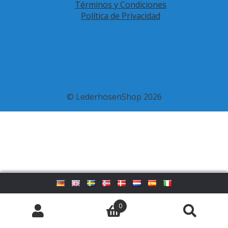
Términos y Condiciones
Política de Privacidad
© LederhosenShop 2026
0
Buscar
Buscar
por: