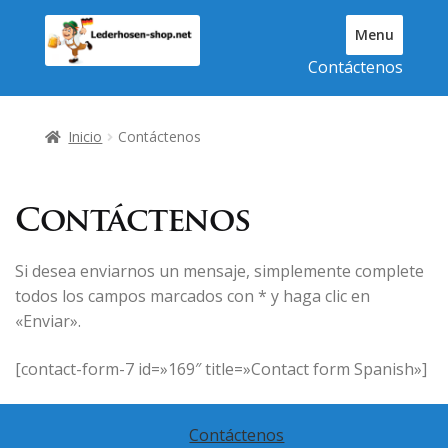
Ir
Ir
Menu
a
al
T
Contáctenos
la
contenido
o
navegación
g
g
Inicio
Contáctenos
l
e
N
a
Contáctenos
v
i
Si desea enviarnos un mensaje, simplemente complete
g
todos los campos marcados con * y haga clic en
a
t
«Enviar».
i
o
[contact-form-7 id=»169″ title=»Contact form Spanish»]
n
Contáctenos