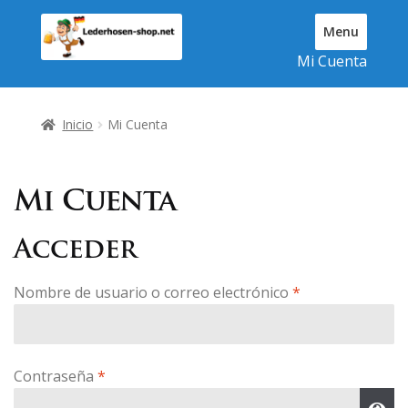
Ir
Ir
Menu
a
al
T
Mi Cuenta
la
contenido
o
navegación
g
g
Inicio
Mi Cuenta
l
e
N
a
Mi Cuenta
v
i
Acceder
g
a
Obligatorio
Nombre de usuario o correo electrónico
*
t
i
o
n
Obligatorio
Contraseña
*