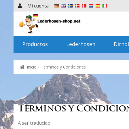
Mi cuenta
Ir
Ir
a
al
la
contenido
navegación
Productos
Lederhosen
Dirndl
Inicio
Términos y Condiciones
Términos y Condicio
A ser traducido