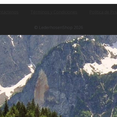
ntáctenos
Términos y Condiciones
Política de Pr
© LederhosenShop 2026