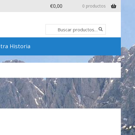
€
0,00
0 productos
Buscar
Buscar
por:
tra Historia