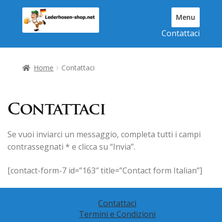
Vai
Vai
Menu
alla
al
T
Contattaci
navigazione
contenuto
o
g
g
Home
Contattaci
l
e
N
a
Contattaci
v
i
Se vuoi inviarci un messaggio, completa tutti i campi
g
contrassegnati * e clicca su “Invia”.
a
t
i
[contact-form-7 id=”163″ title=”Contact form Italian”]
o
n
Contattaci
Termini e Condizioni