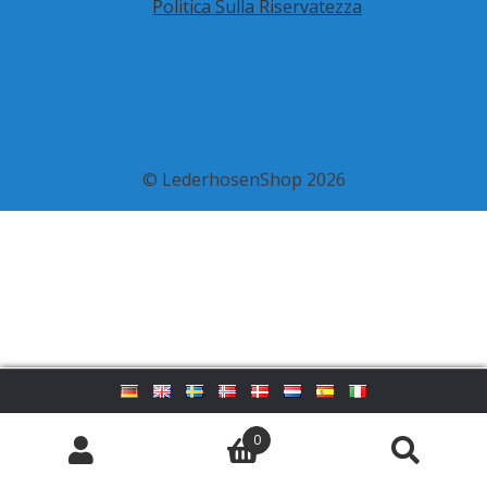
Politica Sulla Riservatezza
© LederhosenShop 2026
0
Cerca:
Cerca