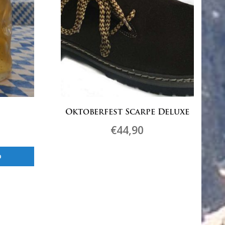
Oktoberfest Scarpe Deluxe
€
44,90
Questo
o
prodotto
ha
più
varianti.
Le
opzioni