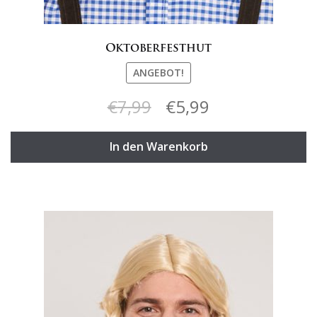
Oktoberfesthut
ANGEBOT!
Ursprünglicher
Aktueller
€
7,99
€
5,99
Preis
Preis
In den Warenkorb
war:
ist:
€7,99
€5,99.