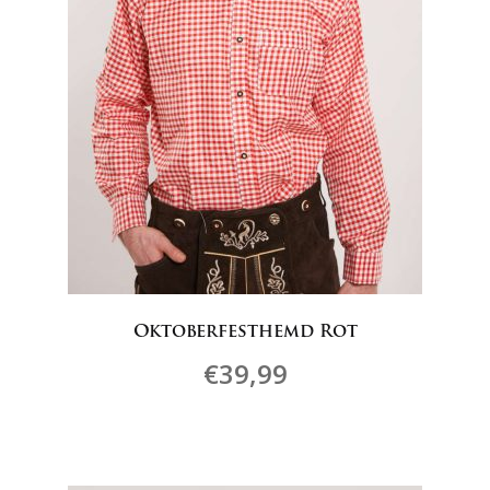
Produktseite
gewählt
werden
Oktoberfesthemd Rot
€
39,99
Dieses
Produkt
weist