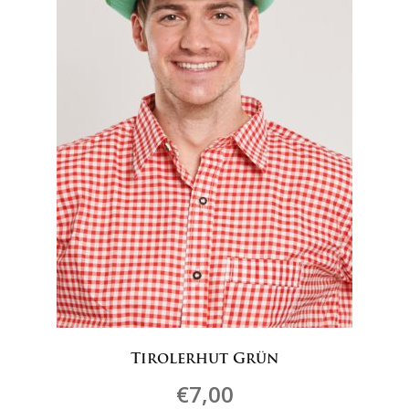
können
auf
der
Produktseite
gewählt
werden
Tirolerhut Grün
€
7,00