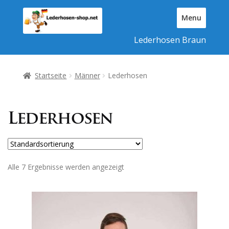
Zur
Zum
Menu
Navigation
Inhalt
T
springen
springen
Lederhosen Braun
o
g
g
l
Startseite
Männer
Lederhosen
e
N
a
Lederhosen
v
i
g
a
t
Alle 7 Ergebnisse werden angezeigt
i
o
n