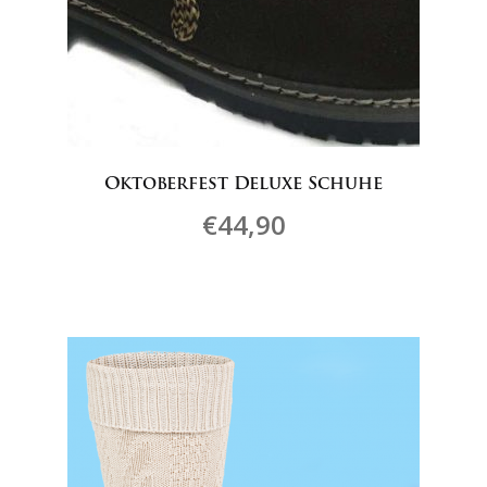
Oktoberfest Deluxe Schuhe
€
44,90
Dieses
Produkt
weist
mehrere
Varianten
auf.
Die
Optionen