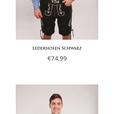
Lederhosen Schwarz
€
74,99
Dieses
Produkt
weist
mehrere
Varianten
auf.
Die