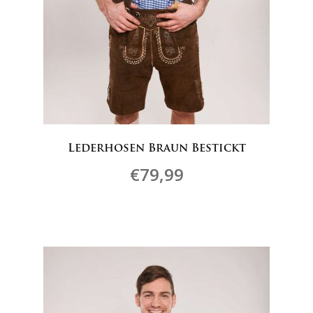
Lederhosen Braun Bestickt
€
79,99
Dieses
Produkt
weist
mehrere
Varianten
auf.
Die