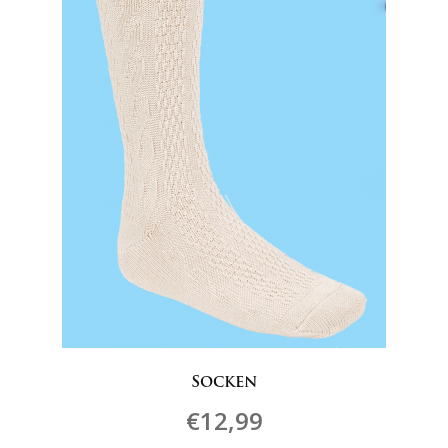
können
auf
der
Produktseite
gewählt
werden
Socken
€
12,99