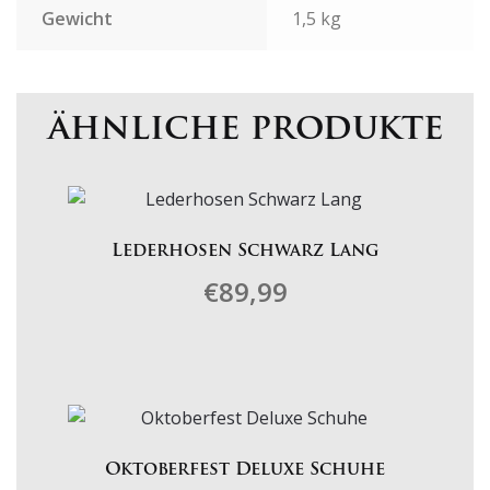
Gewicht
1,5 kg
ähnliche produkte
Lederhosen Schwarz Lang
€
89,99
Dieses
Produkt
weist
mehrere
Varianten
Oktoberfest Deluxe Schuhe
auf.