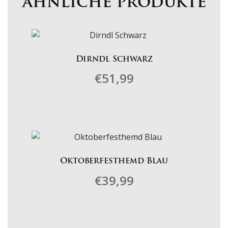
ähnliche produkte
Dirndl Schwarz
€
51,99
Dieses
Produkt
weist
mehrere
Varianten
Oktoberfesthemd Blau
auf.
€
39,99
Die
Optionen
können
Dieses
auf
Produkt