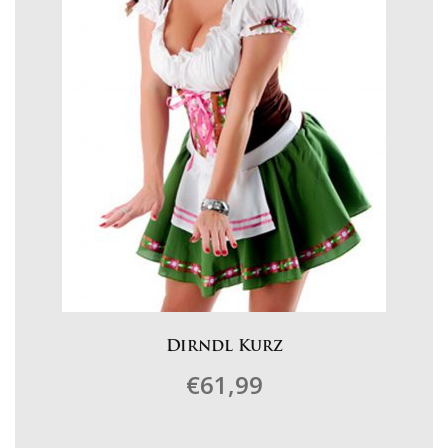
der
Produktseite
gewählt
werden
Dirndl Kurz
€
61,99
Dieses