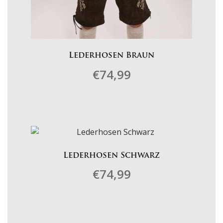
Lederhosen Braun
€
74,99
Dieses
Produkt
weist
mehrere
Varianten
Lederhosen Schwarz
auf.
€
74,99
Die
Optionen
können
Dieses
auf
Produkt
der
weist