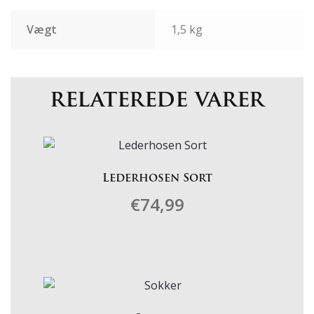
Vægt
1,5 kg
relaterede varer
Lederhosen Sort
€
74,99
Dette
vare
har
flere
varianter.