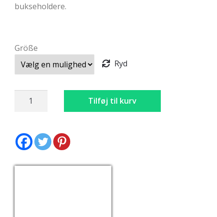
bukseholdere.
Größe
Ryd
Lederhosen
Tilføj til kurv
Brun
Broderet
antal