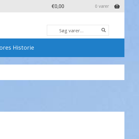
€
0,00
0 varer
Søg
Søg
efter:
ores Historie