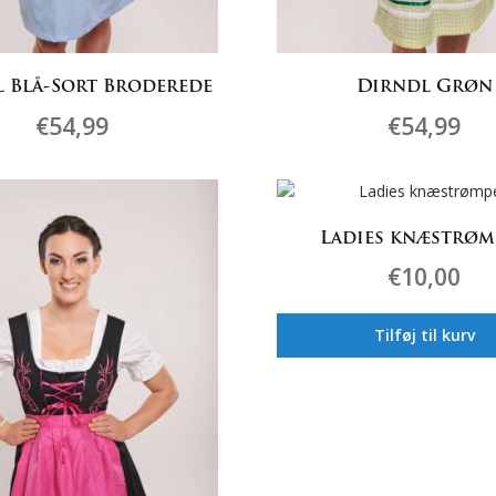
 Blå-Sort Broderede
Dirndl Grøn
€
54,99
€
54,99
Dette
Dette
vare
vare
har
har
Ladies knæstrøm
flere
flere
varianter.
varianter.
€
10,00
Mulighederne
Mulighed
kan
kan
Tilføj til kurv
vælges
vælges
på
på
varesiden
varesiden