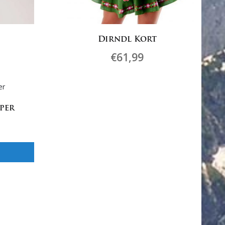
Dirndl Kort
€
61,99
Dette
vare
har
per
flere
varianter.
erne
Mulighederne
kan
vælges
på
varesiden