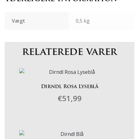
Vægt
0,5 kg
relaterede varer
Dirndl Rosa Lyseblå
€
51,99
Dette
vare
har
flere