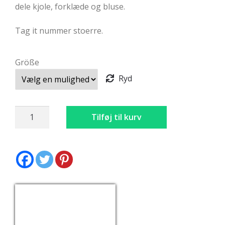
dele kjole, forklæde og bluse.
Tag it nummer stoerre.
Größe
Ryd
Dirndl
Tilføj til kurv
Blå-
Sort
Broderede
antal