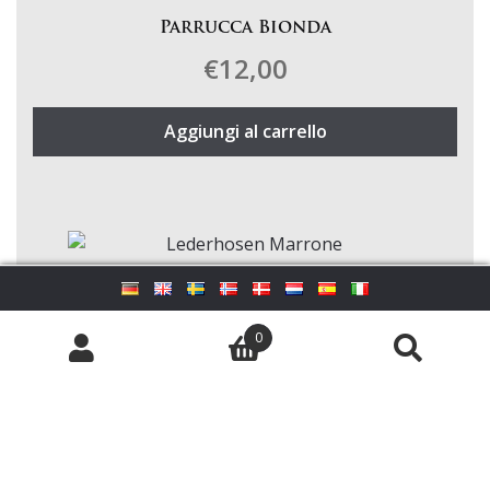
Parrucca Bionda
€
12,00
Aggiungi al carrello
Lederhosen Marrone
€
74,99
0
Cerca:
Cerca
Questo
prodotto
ha
più