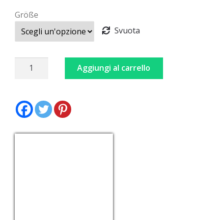
Größe
Svuota
Camicia
Aggiungi al carrello
Rossa
Oktoberfest
quantità