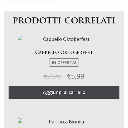
prodotti correlati
Cappello Oktoberfest
IN OFFERTA!
Il
Il
€
7,99
€
5,99
prezzo
prezzo
Aggiungi al carrello
originale
attuale
era:
è:
€7,99.
€5,99.