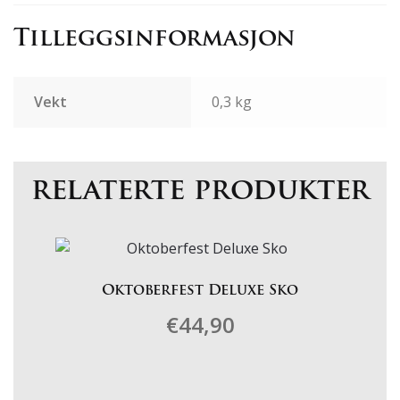
Tilleggsinformasjon
Vekt
0,3 kg
relaterte produkter
Oktoberfest Deluxe Sko
€
44,90
Dette
produktet