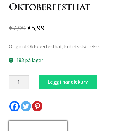
Oktoberfesthat
Opprinnelig
Nåværende
€
7,99
€
5,99
pris
pris
Original Oktoberfesthat, Enhetsstørrelse.
var:
er:
€7,99.
€5,99.
183 på lager
Oktoberfesthat
Legg i handlekurv
antall