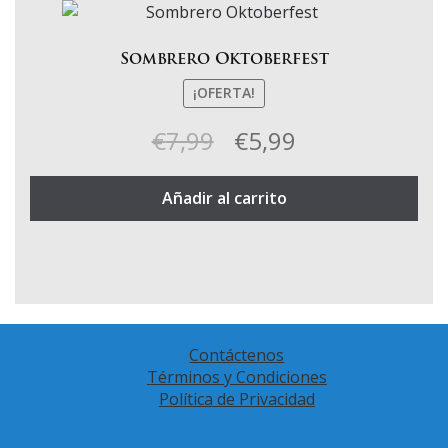
de
producto
Sombrero Oktoberfest
¡OFERTA!
El
El
€
7,99
€
5,99
precio
precio
Añadir al carrito
original
actual
era:
es:
€7,99.
€5,99.
Contáctenos
Términos y Condiciones
Política de Privacidad