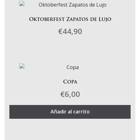
Oktoberfest Zapatos de Lujo
€
44,90
Este
producto
tiene
múltiples
variantes.
Copa
Las
€
6,00
opciones
se
pueden
Añadir al carrito
elegir
en
la
página