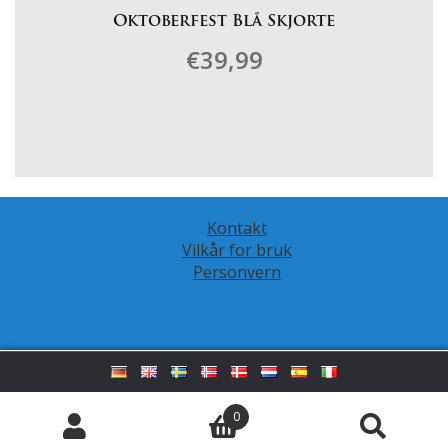
Oktoberfest Blå Skjorte
€
39,99
Dette
produktet
har
flere
varianter.
Kontakt
Alternativene
Vilkår for bruk
kan
Personvern
velges
på
produktsiden
0
© LederhosenShop 2026
Søk
Søk