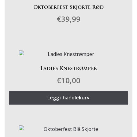
Oktoberfest Skjorte Rød
€
39,99
Dette
produktet
har
flere
varianter.
Ladies Knestrømper
Alternativene
€
10,00
kan
velges
på
Legg i handlekurv
produktsiden