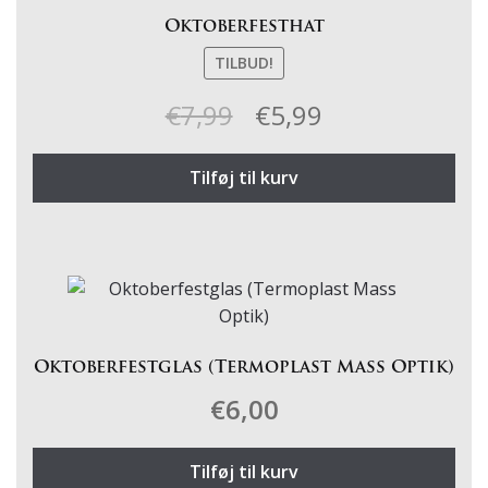
Oktoberfesthat
TILBUD!
Den
Den
€
7,99
€
5,99
oprindelige
aktuelle
Tilføj til kurv
pris
pris
var:
er:
€7,99.
€5,99.
Oktoberfestglas (Termoplast Mass Optik)
€
6,00
Tilføj til kurv