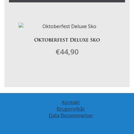
Oktoberfest Deluxe Sko
€
44,90
Dette
vare
har
flere
varianter.
Kontakt
Mulighederne
Brugervilkår
kan
Data Bestemmelser
vælges
på
varesiden