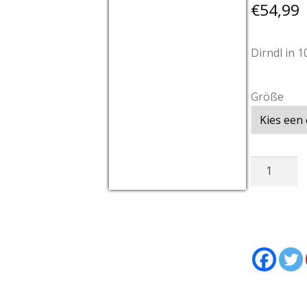
€
54,99
Dirndl in 1
Größe
Dirndl
Groen
USD/EUR
Currency.Wiki
aantal