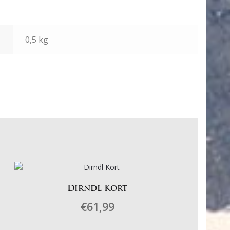
0,5 kg
n
Dirndl Kort
€
61,99
Dit