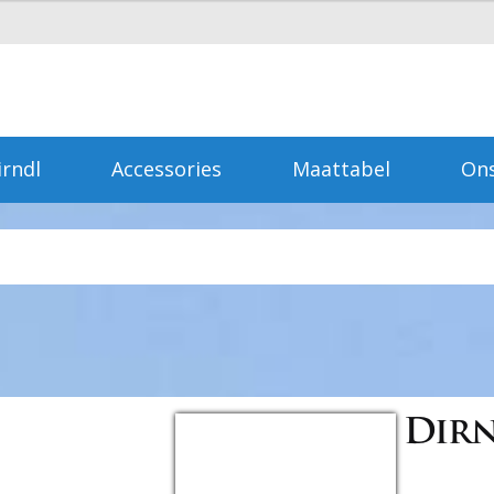
irndl
Accessories
Maattabel
Ons
Dir