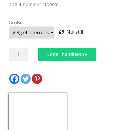
Tag it nummer stoerre.
Größe
Nullstill
Dirndl
Legg i handlekurv
Grønn
antall