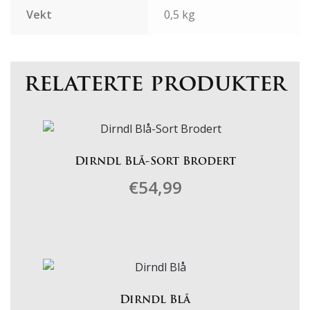
Vekt
0,5 kg
relaterte produkter
Dirndl Blå-Sort Brodert
€
54,99
Dette
produktet
har
flere
varianter.
Dirndl Blå
Alternativene