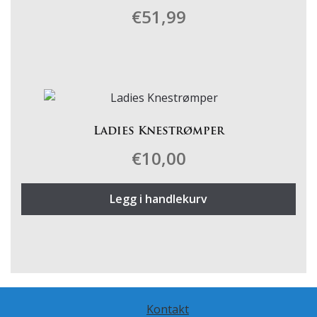
€
51,99
kan
velges
på
Dette
produktsiden
produktet
har
flere
varianter.
Ladies Knestrømper
Alternativene
€
10,00
kan
velges
på
Legg i handlekurv
produktsiden
Kontakt