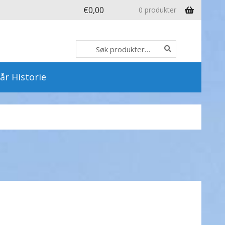
€
0,00
0 produkter
Søk
Søk
etter:
år Historie