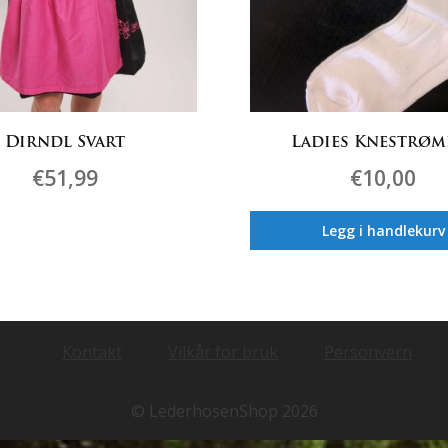
Dirndl Svart
Ladies Knestrøm
€
51,99
€
10,00
Dette
Legg i handlekurv
produktet
har
flere
varianter.
Alternativene
Kontakt
Vilkår for bruk
Personvern
kan
velges
på
© LederhosenShop 2026
produktsiden