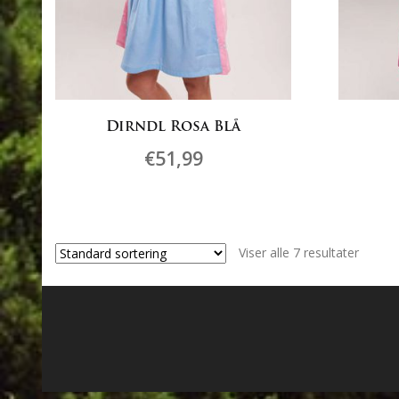
Dirndl Rosa Blå
€
51,99
Dette
produktet
har
Viser alle 7 resultater
flere
varianter.
Alternativene
kan
velges
på
produktsiden