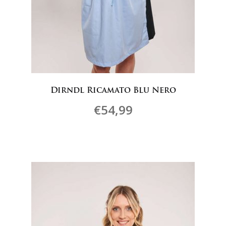
Dirndl Ricamato Blu Nero
€
54,99
Questo
prodotto
ha
più
varianti.
Le
opzioni
possono