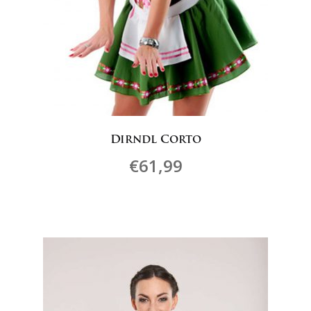
Dirndl Corto
€
61,99
Questo
prodotto
ha
più
varianti.
Le
opzioni