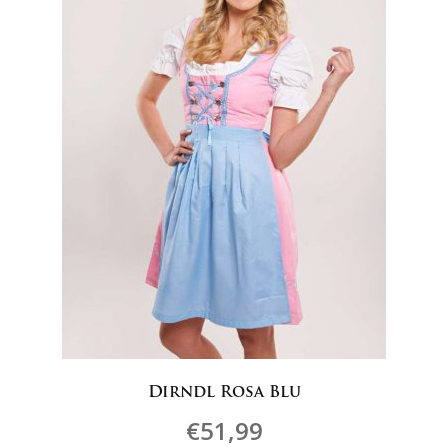
essere
scelte
nella
pagina
del
prodotto
Dirndl Rosa Blu
€
51,99