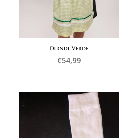
Dirndl Verde
€
54,99
Questo
prodotto
ha
più
varianti.
Le
opzioni
possono
essere