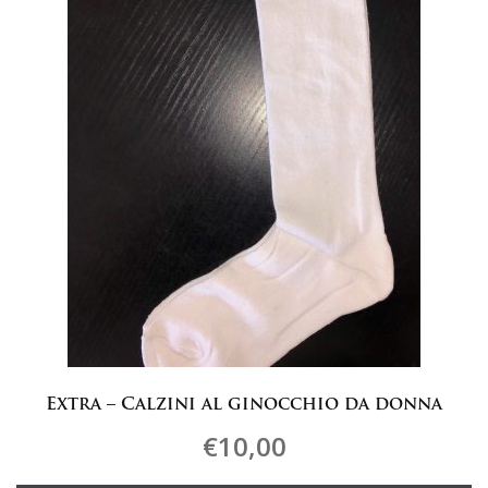
scelte
nella
pagina
del
prodotto
Extra – Calzini al ginocchio da donna
€
10,00