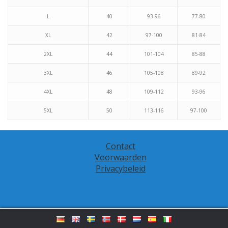
L
40
93-96
77-80
XL
42
97-100
81-84
2XL
44
101-104
85-88
3XL
46
105-108
89-92
4XL
48
109-112
93-96
5XL
50
113-116
97-100
Contact
Voorwaarden
Privacybeleid