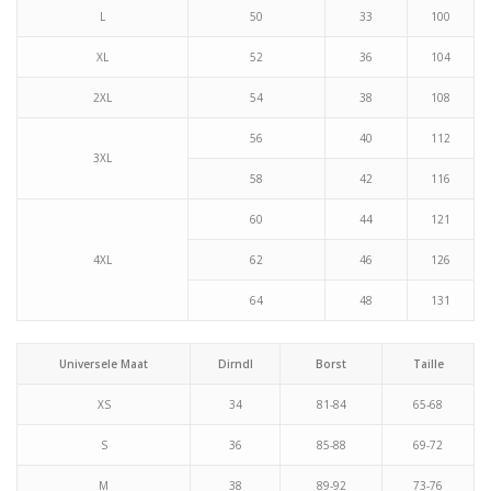
L
50
33
100
XL
52
36
104
2XL
54
38
108
56
40
112
3XL
58
42
116
60
44
121
4XL
62
46
126
64
48
131
Universele Maat
Dirndl
Borst
Taille
XS
34
81-84
65-68
S
36
85-88
69-72
M
38
89-92
73-76