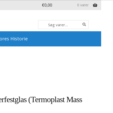
€
0,00
0 varer
Søg
Søg
efter:
ores Historie
rfestglas (Termoplast Mass