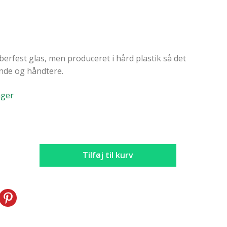
erfest glas, men produceret i hård plastik så det
ende og håndtere.
ager
tglas
st
Tilføj til kurv