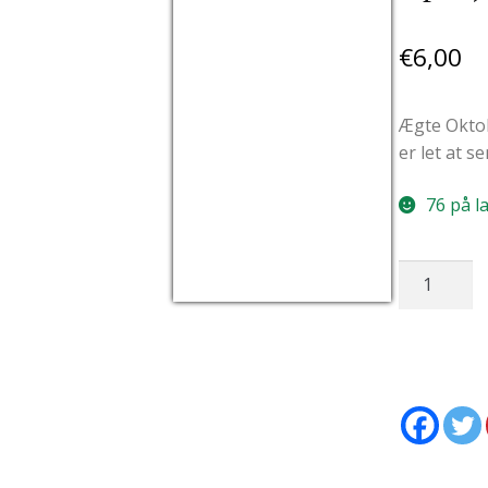
€
6,00
Ægte Oktob
er let at s
76 på l
Oktoberfes
USD/EUR
Currency.Wiki
(Termopla
Mass
Optik)
antal