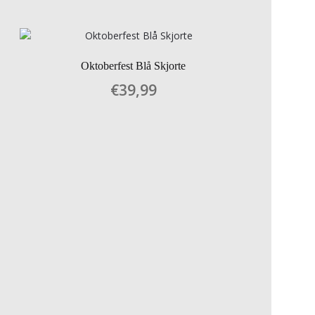
Oktoberfest Blå Skjorte
€
39,99
Dette
vare
har
flere
varianter.
Mulighederne
kan
vælges
på
varesiden