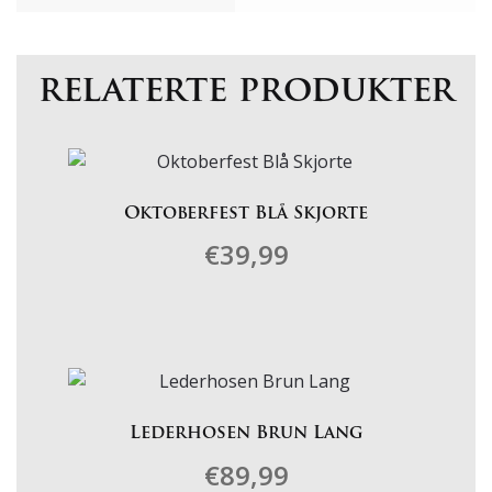
relaterte produkter
Oktoberfest Blå Skjorte
€
39,99
Dette
produktet
har
flere
varianter.
Lederhosen Brun Lang
Alternativene
€
89,99
kan