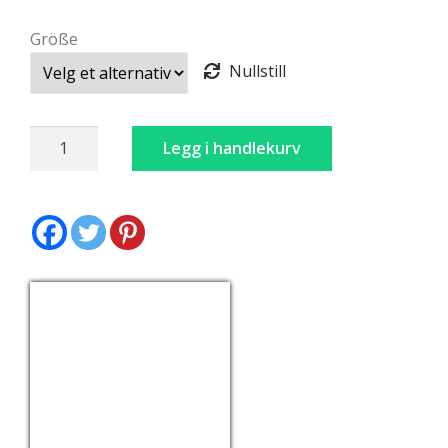
Größe
Nullstill
Lederhosen
Legg i handlekurv
Brun
antall